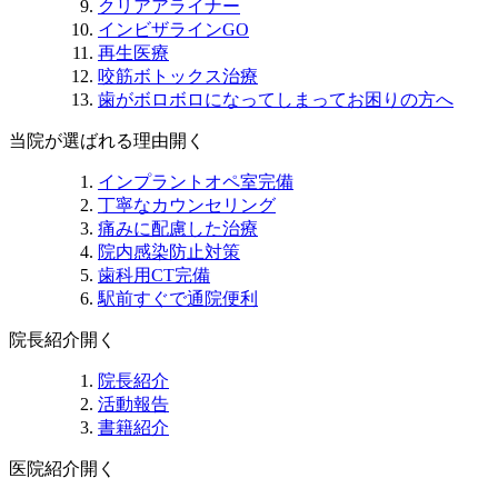
クリアアライナー
インビザラインGO
再生医療
咬筋ボトックス治療
歯がボロボロになってしまってお困りの方へ
当院が選ばれる理由
開く
インプラントオペ室完備
丁寧なカウンセリング
痛みに配慮した治療
院内感染防止対策
歯科用CT完備
駅前すぐで通院便利
院長紹介
開く
院長紹介
活動報告
書籍紹介
医院紹介
開く