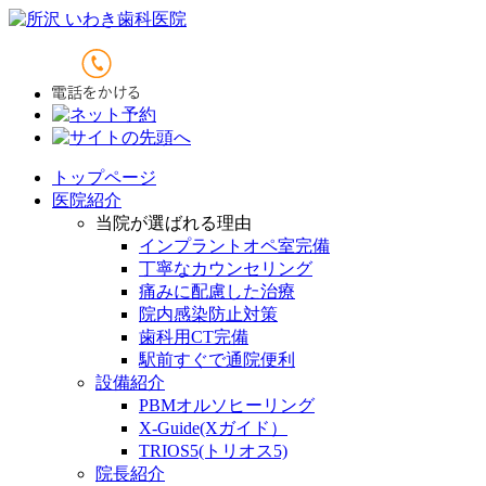
トップページ
医院紹介
当院が選ばれる理由
インプラントオペ室完備
丁寧なカウンセリング
痛みに配慮した治療
院内感染防止対策
歯科用CT完備
駅前すぐで通院便利
設備紹介
PBMオルソヒーリング
X-Guide(Xガイド）
TRIOS5(トリオス5)
院長紹介