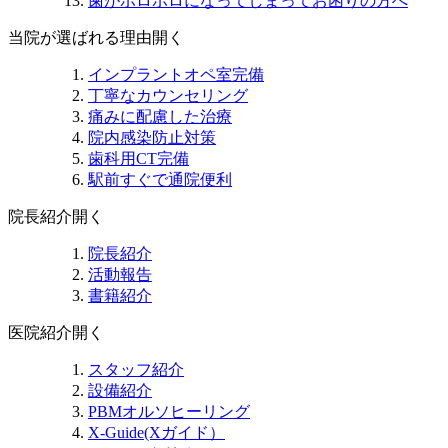
歯がボロボロになってしまってお困りの方へ
当院が選ばれる理由
開く
インプラントオペ室完備
丁寧なカウンセリング
痛みに配慮した治療
院内感染防止対策
歯科用CT完備
駅前すぐで通院便利
院長紹介
開く
院長紹介
活動報告
書籍紹介
医院紹介
開く
スタッフ紹介
設備紹介
PBMオルソヒーリング
X-Guide(Xガイド）