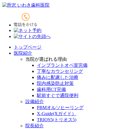
トップページ
医院紹介
当院が選ばれる理由
インプラントオペ室完備
丁寧なカウンセリング
痛みに配慮した治療
院内感染防止対策
歯科用CT完備
駅前すぐで通院便利
設備紹介
PBMオルソヒーリング
X-Guide(Xガイド）
TRIOS5(トリオス5)
院長紹介