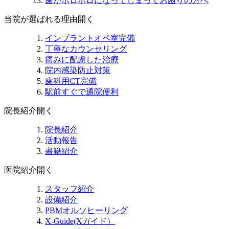
歯がボロボロになってしまってお困りの方へ
当院が選ばれる理由
開く
インプラントオペ室完備
丁寧なカウンセリング
痛みに配慮した治療
院内感染防止対策
歯科用CT完備
駅前すぐで通院便利
院長紹介
開く
院長紹介
活動報告
書籍紹介
医院紹介
開く
スタッフ紹介
設備紹介
PBMオルソヒーリング
X-Guide(Xガイド）