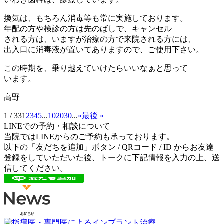
換気は、もちろん消毒等も常に実施しております。
年配の方や検診の方は先のばしで、キャンセル
される方は、いますが治療の方で来院される方には、
出入口に消毒液が置いてありますので、ご使用下さい。
この時期を、乗り越えていけたらいいなぁと思って
います。
高野
1 / 33
1
2
3
4
5
...
10
20
30
...
»
最後 »
LINEでの予約・相談について
当院ではLINEからのご予約も承っております。
以下の「友だちを追加」ボタン / QRコード / ID からお友達
登録をしていただいた後、トークに下記情報を入力の上、送
信してください。