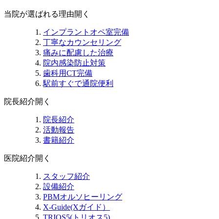
当院が選ばれる理由
開く
インプラントオペ室完備
丁寧なカウンセリング
痛みに配慮した治療
院内感染防止対策
歯科用CT完備
駅前すぐで通院便利
院長紹介
開く
院長紹介
活動報告
書籍紹介
医院紹介
開く
スタッフ紹介
設備紹介
PBMオルソヒーリング
X-Guide(Xガイド）
TRIOS5(トリオス5)