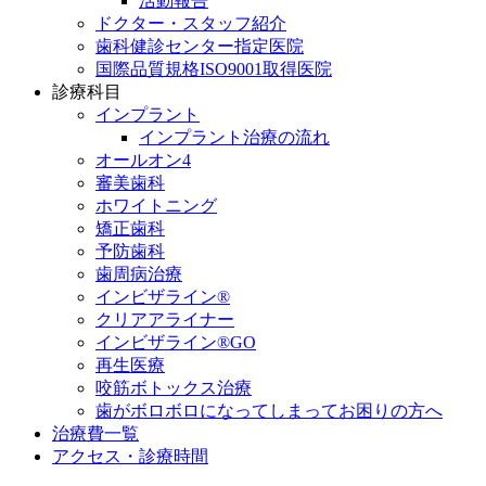
活動報告
ドクター・スタッフ紹介
歯科健診センター指定医院
国際品質規格ISO9001取得医院
診療科目
インプラント
インプラント治療の流れ
オールオン4
審美歯科
ホワイトニング
矯正歯科
予防歯科
歯周病治療
インビザライン®
クリアアライナー
インビザライン®GO
再生医療
咬筋ボトックス治療
歯がボロボロになってしまってお困りの方へ
治療費一覧
アクセス・診療時間