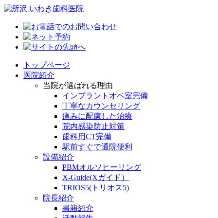
トップページ
医院紹介
当院が選ばれる理由
インプラントオペ室完備
丁寧なカウンセリング
痛みに配慮した治療
院内感染防止対策
歯科用CT完備
駅前すぐで通院便利
設備紹介
PBMオルソヒーリング
X-Guide(Xガイド）
TRIOS5(トリオス5)
院長紹介
書籍紹介