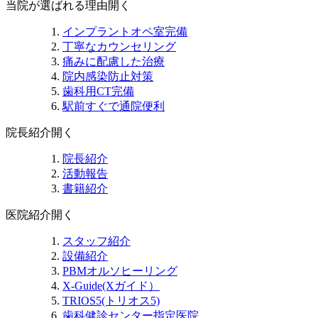
当院が選ばれる理由
開く
インプラントオペ室完備
丁寧なカウンセリング
痛みに配慮した治療
院内感染防止対策
歯科用CT完備
駅前すぐで通院便利
院長紹介
開く
院長紹介
活動報告
書籍紹介
医院紹介
開く
スタッフ紹介
設備紹介
PBMオルソヒーリング
X-Guide(Xガイド）
TRIOS5(トリオス5)
歯科健診センター指定医院