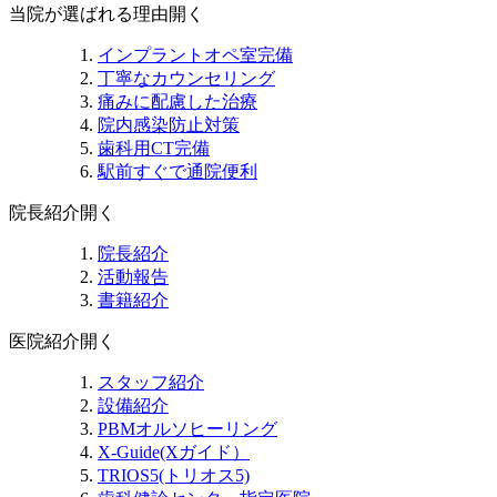
当院が選ばれる理由
開く
インプラントオペ室完備
丁寧なカウンセリング
痛みに配慮した治療
院内感染防止対策
歯科用CT完備
駅前すぐで通院便利
院長紹介
開く
院長紹介
活動報告
書籍紹介
医院紹介
開く
スタッフ紹介
設備紹介
PBMオルソヒーリング
X-Guide(Xガイド）
TRIOS5(トリオス5)