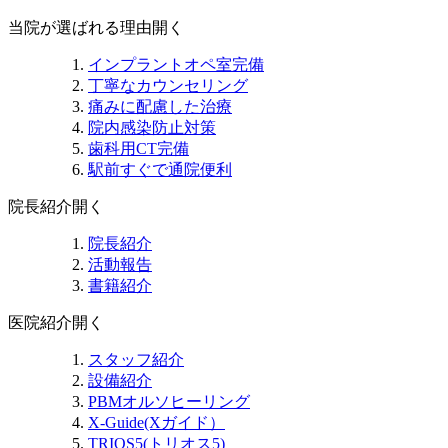
当院が選ばれる理由
開く
インプラントオペ室完備
丁寧なカウンセリング
痛みに配慮した治療
院内感染防止対策
歯科用CT完備
駅前すぐで通院便利
院長紹介
開く
院長紹介
活動報告
書籍紹介
医院紹介
開く
スタッフ紹介
設備紹介
PBMオルソヒーリング
X-Guide(Xガイド）
TRIOS5(トリオス5)