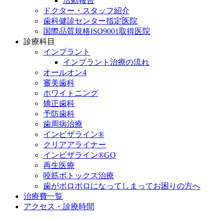
活動報告
ドクター・スタッフ紹介
歯科健診センター指定医院
国際品質規格ISO9001取得医院
診療科目
インプラント
インプラント治療の流れ
オールオン4
審美歯科
ホワイトニング
矯正歯科
予防歯科
歯周病治療
インビザライン®
クリアアライナー
インビザライン®GO
再生医療
咬筋ボトックス治療
歯がボロボロになってしまってお困りの方へ
治療費一覧
アクセス・診療時間