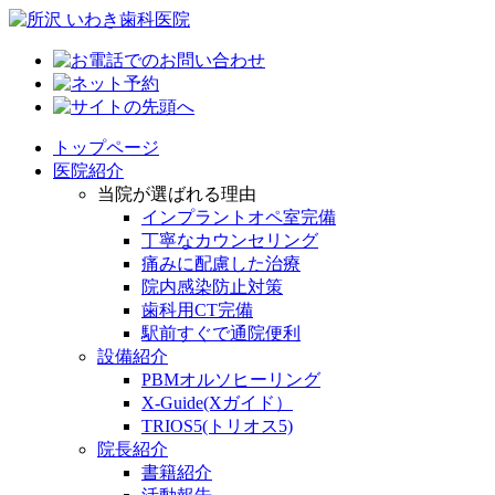
トップページ
医院紹介
当院が選ばれる理由
インプラントオペ室完備
丁寧なカウンセリング
痛みに配慮した治療
院内感染防止対策
歯科用CT完備
駅前すぐで通院便利
設備紹介
PBMオルソヒーリング
X-Guide(Xガイド）
TRIOS5(トリオス5)
院長紹介
書籍紹介