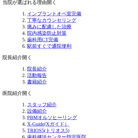
当院が選ばれる理由
開く
インプラントオペ室完備
丁寧なカウンセリング
痛みに配慮した治療
院内感染防止対策
歯科用CT完備
駅前すぐで通院便利
院長紹介
開く
院長紹介
活動報告
書籍紹介
医院紹介
開く
スタッフ紹介
設備紹介
PBMオルソヒーリング
X-Guide(Xガイド）
TRIOS5(トリオス5)
歯科健診センター指定医院