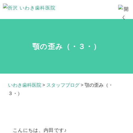
顎の歪み（・３・）
いわき歯科医院
>
スタッフブログ
>
顎の歪み（・
３・）
こんにちは、内田です♪