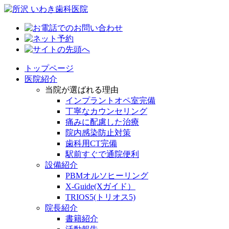
トップページ
医院紹介
当院が選ばれる理由
インプラントオペ室完備
丁寧なカウンセリング
痛みに配慮した治療
院内感染防止対策
歯科用CT完備
駅前すぐで通院便利
設備紹介
PBMオルソヒーリング
X-Guide(Xガイド）
TRIOS5(トリオス5)
院長紹介
書籍紹介