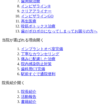
歯周病治療
インビザライン®
クリアアライナー
インビザラインGO
再生医療
咬筋ボトックス治療
歯がボロボロになってしまってお困りの方へ
当院が選ばれる理由
開く
インプラントオペ室完備
丁寧なカウンセリング
痛みに配慮した治療
院内感染防止対策
歯科用CT完備
駅前すぐで通院便利
院長紹介
開く
院長紹介
活動報告
書籍紹介