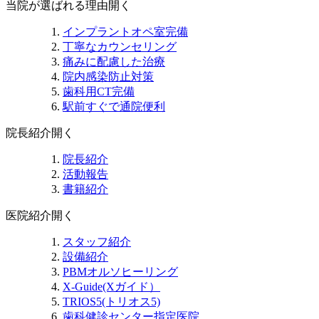
当院が選ばれる理由
開く
インプラントオペ室完備
丁寧なカウンセリング
痛みに配慮した治療
院内感染防止対策
歯科用CT完備
駅前すぐで通院便利
院長紹介
開く
院長紹介
活動報告
書籍紹介
医院紹介
開く
スタッフ紹介
設備紹介
PBMオルソヒーリング
X-Guide(Xガイド）
TRIOS5(トリオス5)
歯科健診センター指定医院