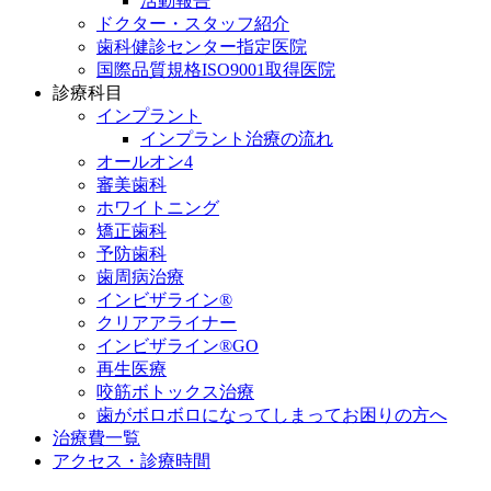
活動報告
ドクター・スタッフ紹介
歯科健診センター指定医院
国際品質規格ISO9001取得医院
診療科目
インプラント
インプラント治療の流れ
オールオン4
審美歯科
ホワイトニング
矯正歯科
予防歯科
歯周病治療
インビザライン®
クリアアライナー
インビザライン®GO
再生医療
咬筋ボトックス治療
歯がボロボロになってしまってお困りの方へ
治療費一覧
アクセス・診療時間