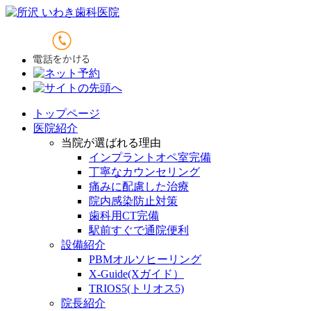
トップページ
医院紹介
当院が選ばれる理由
インプラントオペ室完備
丁寧なカウンセリング
痛みに配慮した治療
院内感染防止対策
歯科用CT完備
駅前すぐで通院便利
設備紹介
PBMオルソヒーリング
X-Guide(Xガイド）
TRIOS5(トリオス5)
院長紹介