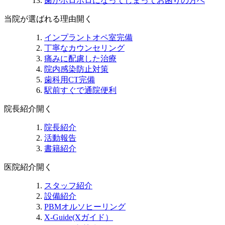
歯がボロボロになってしまってお困りの方へ
当院が選ばれる理由
開く
インプラントオペ室完備
丁寧なカウンセリング
痛みに配慮した治療
院内感染防止対策
歯科用CT完備
駅前すぐで通院便利
院長紹介
開く
院長紹介
活動報告
書籍紹介
医院紹介
開く
スタッフ紹介
設備紹介
PBMオルソヒーリング
X-Guide(Xガイド）